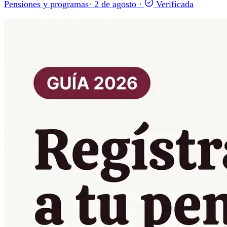
Pensiones y programas
·
2 de agosto
·
Verificada