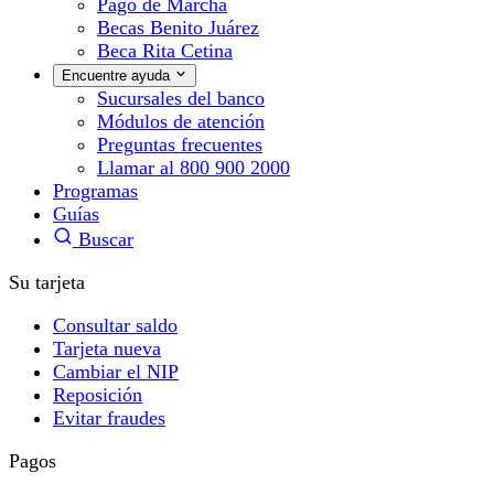
Pago de Marcha
Becas Benito Juárez
Beca Rita Cetina
Encuentre ayuda
Sucursales del banco
Módulos de atención
Preguntas frecuentes
Llamar al 800 900 2000
Programas
Guías
Buscar
Su tarjeta
Consultar saldo
Tarjeta nueva
Cambiar el NIP
Reposición
Evitar fraudes
Pagos