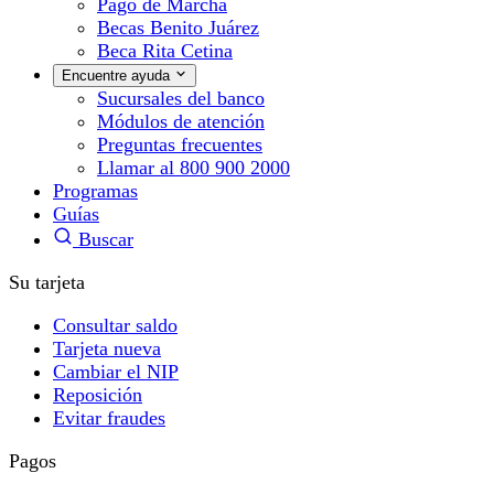
Pago de Marcha
Becas Benito Juárez
Beca Rita Cetina
Encuentre ayuda
Sucursales del banco
Módulos de atención
Preguntas frecuentes
Llamar al 800 900 2000
Programas
Guías
Buscar
Su tarjeta
Consultar saldo
Tarjeta nueva
Cambiar el NIP
Reposición
Evitar fraudes
Pagos