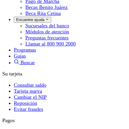
Pago de Marcha
Becas Benito Juárez
Beca Rita Cetina
Encuentre ayuda
Sucursales del banco
Módulos de atención
Preguntas frecuentes
Llamar al 800 900 2000
Programas
Guías
Buscar
Su tarjeta
Consultar saldo
Tarjeta nueva
Cambiar el NIP
Reposición
Evitar fraudes
Pagos