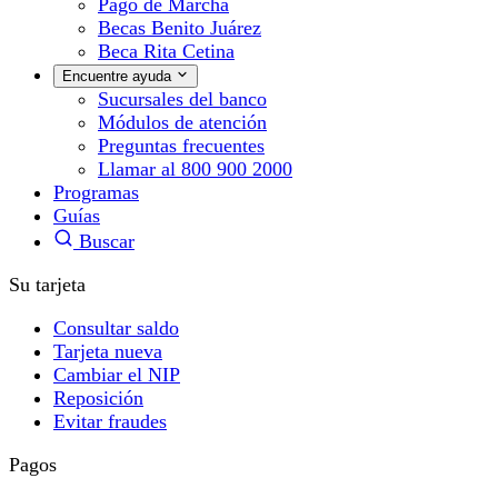
Pago de Marcha
Becas Benito Juárez
Beca Rita Cetina
Encuentre ayuda
Sucursales del banco
Módulos de atención
Preguntas frecuentes
Llamar al 800 900 2000
Programas
Guías
Buscar
Su tarjeta
Consultar saldo
Tarjeta nueva
Cambiar el NIP
Reposición
Evitar fraudes
Pagos