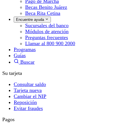
Pago de Marcha
Becas Benito Juárez
Beca Rita Cetina
Encuentre ayuda
Sucursales del banco
Módulos de atención
Preguntas frecuentes
Llamar al 800 900 2000
Programas
Guías
Buscar
Su tarjeta
Consultar saldo
Tarjeta nueva
Cambiar el NIP
Reposición
Evitar fraudes
Pagos