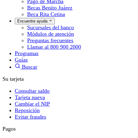
Pago de Marcha
Becas Benito Juárez
Beca Rita Cetina
Encuentre ayuda
Sucursales del banco
Módulos de atención
Preguntas frecuentes
Llamar al 800 900 2000
Programas
Guías
Buscar
Su tarjeta
Consultar saldo
Tarjeta nueva
Cambiar el NIP
Reposición
Evitar fraudes
Pagos