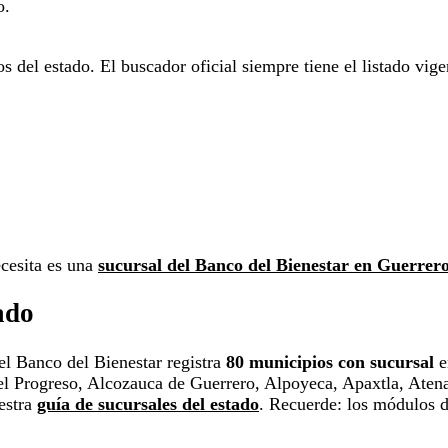
o.
del estado. El buscador oficial siempre tiene el listado vigen
ecesita es una
sucursal del Banco del Bienestar en Guerrer
ado
l Banco del Bienestar registra
80 municipios con sucursal
e
l Progreso, Alcozauca de Guerrero, Alpoyeca, Apaxtla, Atena
estra
guía de sucursales del estado
. Recuerde: los módulos d