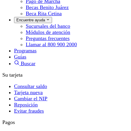
Pago de Marcha
Becas Benito Juárez
Beca Rita Cetina
Encuentre ayuda
Sucursales del banco
Módulos de atención
Preguntas frecuentes
Llamar al 800 900 2000
Programas
Guías
Buscar
Su tarjeta
Consultar saldo
Tarjeta nueva
Cambiar el NIP
Reposición
Evitar fraudes
Pagos