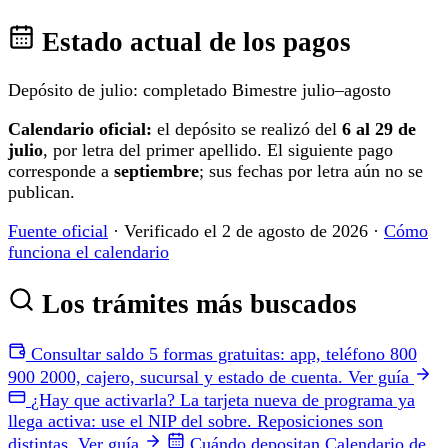
Estado actual de los pagos
Depósito de julio: completado
Bimestre julio–agosto
Calendario oficial:
el depósito se realizó del
6 al 29 de
julio
, por letra del primer apellido. El siguiente pago
corresponde a
septiembre
; sus fechas por letra aún no se
publican.
Fuente oficial
· Verificado el 2 de agosto de 2026 ·
Cómo
funciona el calendario
Los trámites más buscados
Consultar saldo
5 formas gratuitas: app, teléfono 800
900 2000, cajero, sucursal y estado de cuenta.
Ver guía
¿Hay que activarla?
La tarjeta nueva de programa ya
llega activa: use el NIP del sobre. Reposiciones son
distintas.
Ver guía
Cuándo depositan
Calendario de