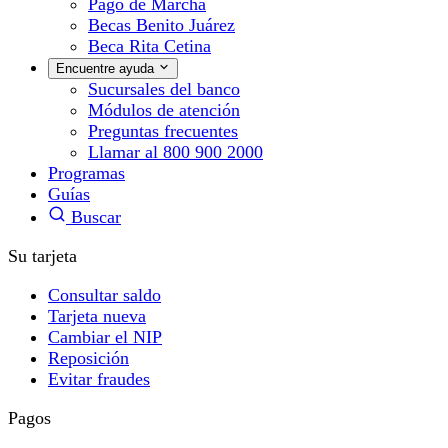
Pago de Marcha
Becas Benito Juárez
Beca Rita Cetina
Encuentre ayuda
Sucursales del banco
Módulos de atención
Preguntas frecuentes
Llamar al 800 900 2000
Programas
Guías
Buscar
Su tarjeta
Consultar saldo
Tarjeta nueva
Cambiar el NIP
Reposición
Evitar fraudes
Pagos