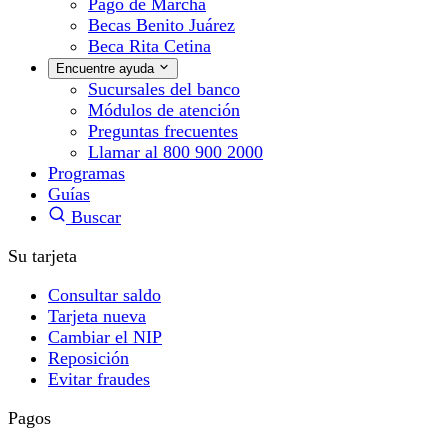
Pago de Marcha
Becas Benito Juárez
Beca Rita Cetina
Encuentre ayuda
Sucursales del banco
Módulos de atención
Preguntas frecuentes
Llamar al 800 900 2000
Programas
Guías
Buscar
Su tarjeta
Consultar saldo
Tarjeta nueva
Cambiar el NIP
Reposición
Evitar fraudes
Pagos