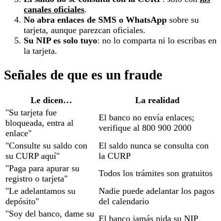
canales oficiales
.
No abra enlaces de SMS o WhatsApp
sobre su
tarjeta, aunque parezcan oficiales.
Su NIP es solo tuyo
: no lo comparta ni lo escribas en
la tarjeta.
Señales de que es un fraude
Le dicen…
La realidad
"Su tarjeta fue
El banco no envía enlaces;
bloqueada, entra al
verifique al 800 900 2000
enlace"
"Consulte su saldo con
El saldo nunca se consulta con
su CURP aquí"
la CURP
"Paga para apurar su
Todos los trámites son gratuitos
registro o tarjeta"
"Le adelantamos su
Nadie puede adelantar los pagos
depósito"
del calendario
"Soy del banco, dame su
El banco jamás pida su NIP