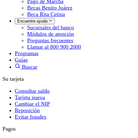
Pago de Marcha
Becas Benito Juárez
Beca Rita Cetina
Encuentre ayuda
Sucursales del banco
Módulos de atención
Preguntas frecuentes
Llamar al 800 900 2000
Programas
Guías
Buscar
Su tarjeta
Consultar saldo
Tarjeta nueva
Cambiar el NIP
Reposición
Evitar fraudes
Pagos