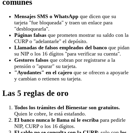
comunes
Mensajes SMS o WhatsApp
que dicen que su
tarjeta "fue bloqueada" y traen un enlace para
"desbloquearla".
Páginas falsas
que prometen mostrar su saldo con la
CURP o "adelantarle" el depósito.
Llamadas de falsos empleados del banco
que pidan
su NIP o los 16 dígitos "para verificar su cuenta".
Gestores falsos
que cobran por registrarse a la
pensión o "apurar" su tarjeta.
"Ayudantes" en el cajero
que se ofrecen a apoyarle
y cambian o retienen su tarjeta.
Las 5 reglas de oro
Todos los trámites del Bienestar son gratuitos.
Quien le cobre, le está estafando.
El banco nunca le llama ni le escriba
para pedirle
NIP, CURP o los 16 dígitos.
El saldo no se consulta con la CURP
: solo con
los