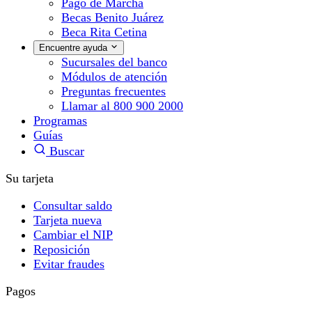
Pago de Marcha
Becas Benito Juárez
Beca Rita Cetina
Encuentre ayuda
Sucursales del banco
Módulos de atención
Preguntas frecuentes
Llamar al 800 900 2000
Programas
Guías
Buscar
Su tarjeta
Consultar saldo
Tarjeta nueva
Cambiar el NIP
Reposición
Evitar fraudes
Pagos