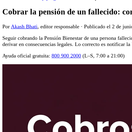
Cobrar la pensión de un fallecido: co
Por
Akash Bhati
, editor responsable
·
Publicado el
2 de juni
Seguir cobrando la Pensión Bienestar de una persona fallecid
derivar en consecuencias legales. Lo correcto es notificar la
Ayuda oficial gratuita:
800 900 2000
(L–S, 7:00 a 21:00)