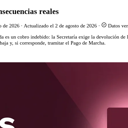
nsecuencias reales
o de 2026
·
Actualizado el
2 de agosto de 2026
·
Datos ver
a es un cobro indebido: la Secretaría exige la devolución de l
 baja y, si corresponde, tramitar el Pago de Marcha.