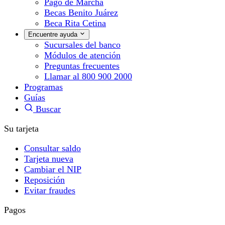
Pago de Marcha
Becas Benito Juárez
Beca Rita Cetina
Encuentre ayuda
Sucursales del banco
Módulos de atención
Preguntas frecuentes
Llamar al 800 900 2000
Programas
Guías
Buscar
Su tarjeta
Consultar saldo
Tarjeta nueva
Cambiar el NIP
Reposición
Evitar fraudes
Pagos