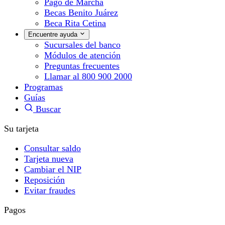
Pago de Marcha
Becas Benito Juárez
Beca Rita Cetina
Encuentre ayuda
Sucursales del banco
Módulos de atención
Preguntas frecuentes
Llamar al 800 900 2000
Programas
Guías
Buscar
Su tarjeta
Consultar saldo
Tarjeta nueva
Cambiar el NIP
Reposición
Evitar fraudes
Pagos