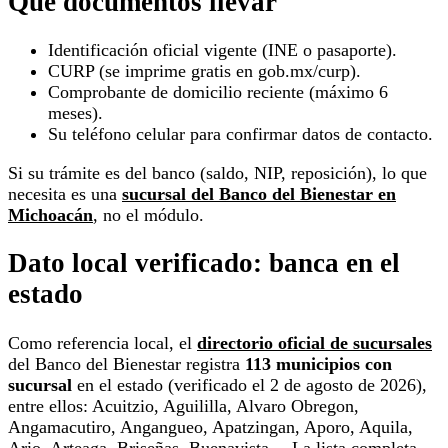
Qué documentos llevar
Identificación oficial vigente (INE o pasaporte).
CURP (se imprime gratis en gob.mx/curp).
Comprobante de domicilio reciente (máximo 6
meses).
Su teléfono celular para confirmar datos de contacto.
Si su trámite es del banco (saldo, NIP, reposición), lo que
necesita es una
sucursal del Banco del Bienestar en
Michoacán
, no el módulo.
Dato local verificado: banca en el
estado
Como referencia local, el
directorio oficial de sucursales
del Banco del Bienestar registra
113 municipios con
sucursal
en el estado (verificado el 2 de agosto de 2026),
entre ellos: Acuitzio, Aguililla, Alvaro Obregon,
Angamacutiro, Angangueo, Apatzingan, Aporo, Aquila,
Ario, Arteaga, Briseñas, Buenavista… La lista completa