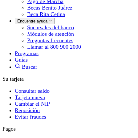
Pago de Marcha
Becas Benito Juárez
Beca Rita Cetina
Encuentre ayuda
Sucursales del banco
Módulos de atención
Preguntas frecuentes
Llamar al 800 900 2000
Programas
Guías
Buscar
Su tarjeta
Consultar saldo
Tarjeta nueva
Cambiar el NIP
Reposición
Evitar fraudes
Pagos