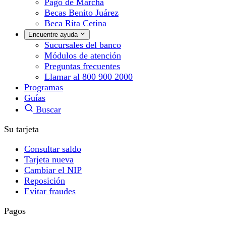
Pago de Marcha
Becas Benito Juárez
Beca Rita Cetina
Encuentre ayuda
Sucursales del banco
Módulos de atención
Preguntas frecuentes
Llamar al 800 900 2000
Programas
Guías
Buscar
Su tarjeta
Consultar saldo
Tarjeta nueva
Cambiar el NIP
Reposición
Evitar fraudes
Pagos