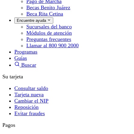
Pago de Marcha
Becas Benito Juárez
Beca Rita Cetina
Encuentre ayuda
Sucursales del banco
Módulos de atención
Preguntas frecuentes
Llamar al 800 900 2000
Programas
Guías
Buscar
Su tarjeta
Consultar saldo
Tarjeta nueva
Cambiar el NIP
Reposición
Evitar fraudes
Pagos