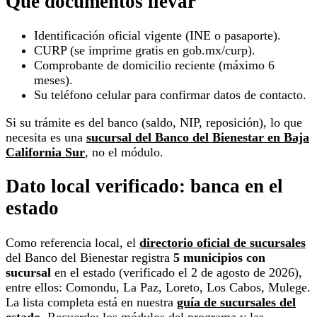
Qué documentos llevar
Identificación oficial vigente (INE o pasaporte).
CURP (se imprime gratis en gob.mx/curp).
Comprobante de domicilio reciente (máximo 6
meses).
Su teléfono celular para confirmar datos de contacto.
Si su trámite es del banco (saldo, NIP, reposición), lo que
necesita es una
sucursal del Banco del Bienestar en Baja
California Sur
, no el módulo.
Dato local verificado: banca en el
estado
Como referencia local, el
directorio oficial de sucursales
del Banco del Bienestar registra
5 municipios con
sucursal
en el estado (verificado el 2 de agosto de 2026),
entre ellos: Comondu, La Paz, Loreto, Los Cabos, Mulege.
La lista completa está en nuestra
guía de sucursales del
estado
. Recuerde: los módulos del programa y las