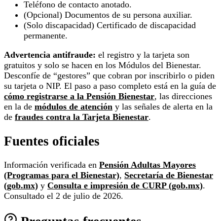
Teléfono de contacto anotado.
(Opcional) Documentos de su persona auxiliar.
(Solo discapacidad) Certificado de discapacidad
permanente.
Advertencia antifraude:
el registro y la tarjeta son
gratuitos y solo se hacen en los Módulos del Bienestar.
Desconfíe de “gestores” que cobran por inscribirlo o piden
su tarjeta o NIP. El paso a paso completo está en la guía de
cómo registrarse a la Pensión Bienestar
, las direcciones
en la de
módulos de atención
y las señales de alerta en la
de
fraudes contra la Tarjeta Bienestar
.
Fuentes oficiales
Información verificada en
Pensión Adultas Mayores
(Programas para el Bienestar)
,
Secretaría de Bienestar
(gob.mx)
y
Consulta e impresión de CURP (gob.mx)
.
Consultado el 2 de julio de 2026.