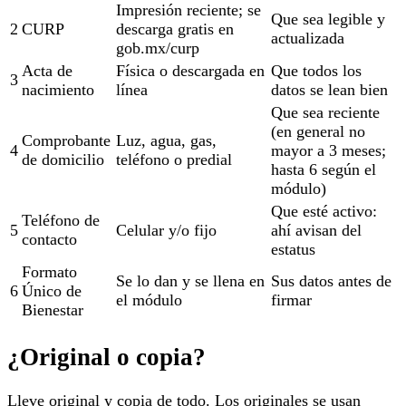
Impresión reciente; se
Que sea legible y
2
CURP
descarga gratis en
actualizada
gob.mx/curp
Acta de
Física o descargada en
Que todos los
3
nacimiento
línea
datos se lean bien
Que sea reciente
(en general no
Comprobante
Luz, agua, gas,
4
mayor a 3 meses;
de domicilio
teléfono o predial
hasta 6 según el
módulo)
Que esté activo:
Teléfono de
5
Celular y/o fijo
ahí avisan del
contacto
estatus
Formato
Se lo dan y se llena en
Sus datos antes de
6
Único de
el módulo
firmar
Bienestar
¿Original o copia?
Lleve original y copia de todo. Los originales se usan