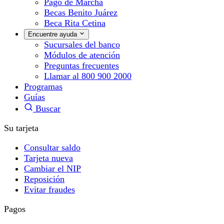
Pago de Marcha
Becas Benito Juárez
Beca Rita Cetina
Encuentre ayuda
Sucursales del banco
Módulos de atención
Preguntas frecuentes
Llamar al 800 900 2000
Programas
Guías
Buscar
Su tarjeta
Consultar saldo
Tarjeta nueva
Cambiar el NIP
Reposición
Evitar fraudes
Pagos