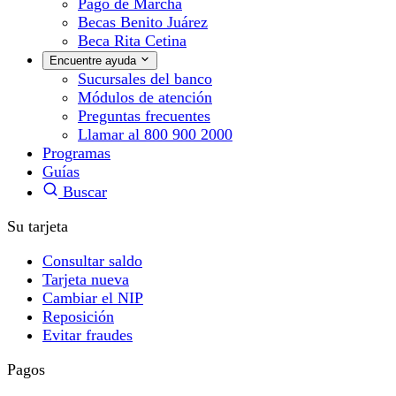
Pago de Marcha
Becas Benito Juárez
Beca Rita Cetina
Encuentre ayuda
Sucursales del banco
Módulos de atención
Preguntas frecuentes
Llamar al 800 900 2000
Programas
Guías
Buscar
Su tarjeta
Consultar saldo
Tarjeta nueva
Cambiar el NIP
Reposición
Evitar fraudes
Pagos