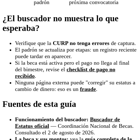
padrón
próxima convocatoria
¿El buscador no muestra lo que
esperaba?
Verifique que la
CURP no tenga errores
de captura.
El padrón se actualiza por etapas: un registro reciente
puede tardar en aparecer.
Si la beca está activa pero el pago no llega al final
del bimestre, revise el
checklist de pago no
recibido
.
Ninguna página externa puede "corregir" su estatus a
cambio de dinero: eso es un
fraude
.
Fuentes de esta guía
Funcionamiento del buscador:
Buscador de
Estatus oficial
— Coordinación Nacional de Becas.
Consultado el 2 de agosto de 2026.
La beca y sus montos:
vea la
guía completa de la