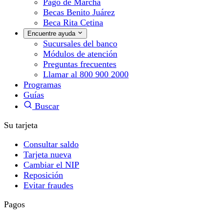
Pago de Marcha
Becas Benito Juárez
Beca Rita Cetina
Encuentre ayuda
Sucursales del banco
Módulos de atención
Preguntas frecuentes
Llamar al 800 900 2000
Programas
Guías
Buscar
Su tarjeta
Consultar saldo
Tarjeta nueva
Cambiar el NIP
Reposición
Evitar fraudes
Pagos