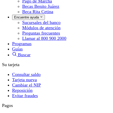
Pago de Marcha
Becas Benito Juárez
Beca Rita Cetina
Encuentre ayuda
Sucursales del banco
Módulos de atención
Preguntas frecuentes
Llamar al 800 900 2000
Programas
Guías
Buscar
Su tarjeta
Consultar saldo
Tarjeta nueva
Cambiar el NIP
Reposición
Evitar fraudes
Pagos