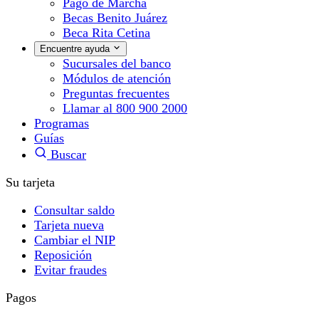
Pago de Marcha
Becas Benito Juárez
Beca Rita Cetina
Encuentre ayuda
Sucursales del banco
Módulos de atención
Preguntas frecuentes
Llamar al 800 900 2000
Programas
Guías
Buscar
Su tarjeta
Consultar saldo
Tarjeta nueva
Cambiar el NIP
Reposición
Evitar fraudes
Pagos