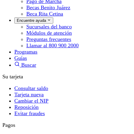
Pago de Marcha
Becas Benito Juárez
Beca Rita Cetina
Encuentre ayuda
Sucursales del banco
Módulos de atención
Preguntas frecuentes
Llamar al 800 900 2000
Programas
Guías
Buscar
Su tarjeta
Consultar saldo
Tarjeta nueva
Cambiar el NIP
Reposición
Evitar fraudes
Pagos