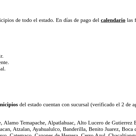
cipios de todo el estado. En días de pago del
calendario
las f
r.
ente.
al.
)
nicipios
del estado cuentan con sucursal (verificado el 2 de ag
, Alamo Temapache, Alpatlahuac, Alto Lucero de Gutierrez Ba
acan, Atzalan, Ayahualulco, Banderilla, Benito Juarez, Boca
Teayo, Catemaco, Cazones de Herrera, Cerro Azul, Chacaltian