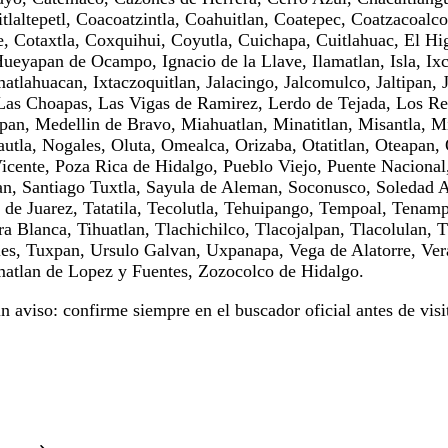
altepetl, Coacoatzintla, Coahuitlan, Coatepec, Coatzacoalc
, Cotaxtla, Coxquihui, Coyutla, Cuichapa, Cuitlahuac, El Hig
ueyapan de Ocampo, Ignacio de la Llave, Ilamatlan, Isla, Ix
xmatlahuacan, Ixtaczoquitlan, Jalacingo, Jalcomulco, Jaltipan,
, Las Choapas, Las Vigas de Ramirez, Lerdo de Tejada, Los R
an, Medellin de Bravo, Miahuatlan, Minatitlan, Misantla, M
autla, Nogales, Oluta, Omealca, Orizaba, Otatitlan, Oteapan
Vicente, Poza Rica de Hidalgo, Pueblo Viejo, Puente Naciona
pan, Santiago Tuxtla, Sayula de Aleman, Soconusco, Soledad
e Juarez, Tatatila, Tecolutla, Tehuipango, Tempoal, Tenampa,
a Blanca, Tihuatlan, Tlachichilco, Tlacojalpan, Tlacolulan, T
lles, Tuxpan, Ursulo Galvan, Uxpanapa, Vega de Alatorre, Ve
matlan de Lopez y Fuentes, Zozocolco de Hidalgo.
aviso: confirme siempre en el buscador oficial antes de visit