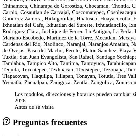
Chinameca, Chinampa de Gorostiza, Chocaman, Chontla, Citl
Carpio, Cosautlan de Carvajal, Coscomatepec, Cosoleacaque
Gutierrez Zamora, Hidalgotitlan, Huatusco, Huayacocotla, H
Ixhuatlan del Cafe, Ixhuatlan del Sureste, Ixhuatlancillo, I
Rodriguez Clara, Juchique de Ferrer, La Antigua, La Perla
Mariano Escobedo, Martinez de la Torre, Mecatlan, Mecayap
Cardenas del Rio, Naolinco, Naranjal, Naranjos Amatlan, N
de Ovejas, Paso del Macho, Perote, Platon Sanchez, Playa 
Tuxtla, San Juan Evangelista, San Rafael, Santiago Sochia
Tamiahua, Tampico Alto, Tantima, Tantoyuca, Tatahuicapan d
Tequila, Texcatepec, Texhuacan, Texistepec, Tezonapa, Tierr
Tlapacoyan, Tlaquilpa, Tlilapan, Tonayan, Totutla, Tres Va
Yecuatla, Zacualpan, Zaragoza, Zentla, Zongolica, Zonteco
Los módulos, direcciones y horarios pueden cambiar sin 
2026.
Antes de su visita
Preguntas frecuentes