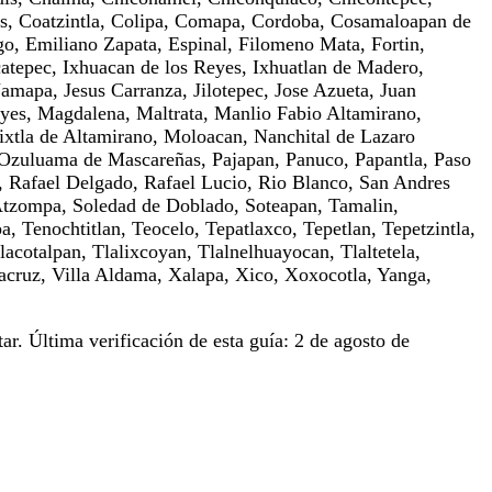
os, Coatzintla, Colipa, Comapa, Cordoba, Cosamaloapan de
o, Emiliano Zapata, Espinal, Filomeno Mata, Fortin,
catepec, Ixhuacan de los Reyes, Ixhuatlan de Madero,
 Jamapa, Jesus Carranza, Jilotepec, Jose Azueta, Juan
eyes, Magdalena, Maltrata, Manlio Fabio Altamirano,
ixtla de Altamirano, Moloacan, Nanchital de Lazaro
, Ozuluama de Mascareñas, Pajapan, Panuco, Papantla, Paso
l, Rafael Delgado, Rafael Lucio, Rio Blanco, San Andres
 Atzompa, Soledad de Doblado, Soteapan, Tamalin,
 Tenochtitlan, Teocelo, Tepatlaxco, Tepetlan, Tepetzintla,
lacotalpan, Tlalixcoyan, Tlalnelhuayocan, Tlaltetela,
racruz, Villa Aldama, Xalapa, Xico, Xoxocotla, Yanga,
ar. Última verificación de esta guía: 2 de agosto de