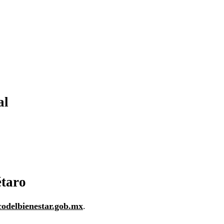
al
étaro
codelbienestar.gob.mx
.