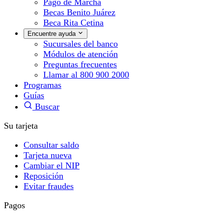
Pago de Marcha
Becas Benito Juárez
Beca Rita Cetina
Encuentre ayuda
Sucursales del banco
Módulos de atención
Preguntas frecuentes
Llamar al 800 900 2000
Programas
Guías
Buscar
Su tarjeta
Consultar saldo
Tarjeta nueva
Cambiar el NIP
Reposición
Evitar fraudes
Pagos