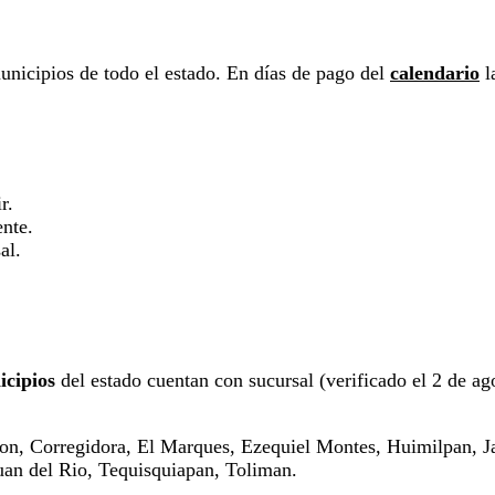
unicipios de todo el estado. En días de pago del
calendario
la
r.
ente.
al.
)
icipios
del estado cuentan con sucursal (verificado el 2 de ago
on, Corregidora, El Marques, Ezequiel Montes, Huimilpan, J
uan del Rio, Tequisquiapan, Toliman.