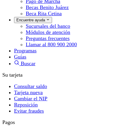
Pago de Marcha
Becas Benito Juárez
Beca Rita Cetina
Encuentre ayuda
Sucursales del banco
Módulos de atención
Preguntas frecuentes
Llamar al 800 900 2000
Programas
Guías
Buscar
Su tarjeta
Consultar saldo
Tarjeta nueva
Cambiar el NIP
Reposición
Evitar fraudes
Pagos