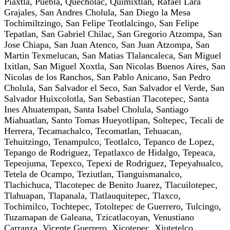
Piaxtla, Puebla, Quecholac, Quimixtlan, Rafael Lara
Grajales, San Andres Cholula, San Diego la Mesa
Tochimiltzingo, San Felipe Teotlalcingo, San Felipe
Tepatlan, San Gabriel Chilac, San Gregorio Atzompa, San
Jose Chiapa, San Juan Atenco, San Juan Atzompa, San
Martin Texmelucan, San Matias Tlalancaleca, San Miguel
Ixitlan, San Miguel Xoxtla, San Nicolas Buenos Aires, San
Nicolas de los Ranchos, San Pablo Anicano, San Pedro
Cholula, San Salvador el Seco, San Salvador el Verde, San
Salvador Huixcolotla, San Sebastian Tlacotepec, Santa
Ines Ahuatempan, Santa Isabel Cholula, Santiago
Miahuatlan, Santo Tomas Hueyotlipan, Soltepec, Tecali de
Herrera, Tecamachalco, Tecomatlan, Tehuacan,
Tehuitzingo, Tenampulco, Teotlalco, Tepanco de Lopez,
Tepango de Rodriguez, Tepatlaxco de Hidalgo, Tepeaca,
Tepeojuma, Tepexco, Tepexi de Rodriguez, Tepeyahualco,
Tetela de Ocampo, Teziutlan, Tianguismanalco,
Tlachichuca, Tlacotepec de Benito Juarez, Tlacuilotepec,
Tlahuapan, Tlapanala, Tlatlauquitepec, Tlaxco,
Tochimilco, Tochtepec, Totoltepec de Guerrero, Tulcingo,
Tuzamapan de Galeana, Tzicatlacoyan, Venustiano
Carranza, Vicente Guerrero, Xicotepec, Xiutetelco,