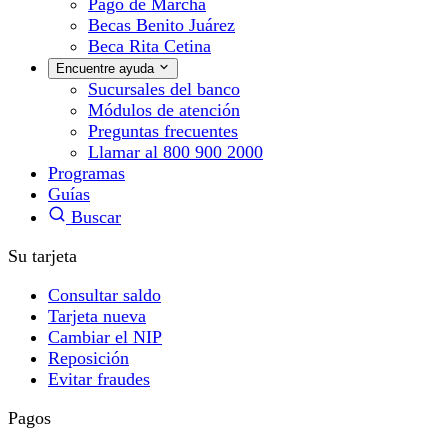
Pago de Marcha
Becas Benito Juárez
Beca Rita Cetina
Encuentre ayuda
Sucursales del banco
Módulos de atención
Preguntas frecuentes
Llamar al 800 900 2000
Programas
Guías
Buscar
Su tarjeta
Consultar saldo
Tarjeta nueva
Cambiar el NIP
Reposición
Evitar fraudes
Pagos