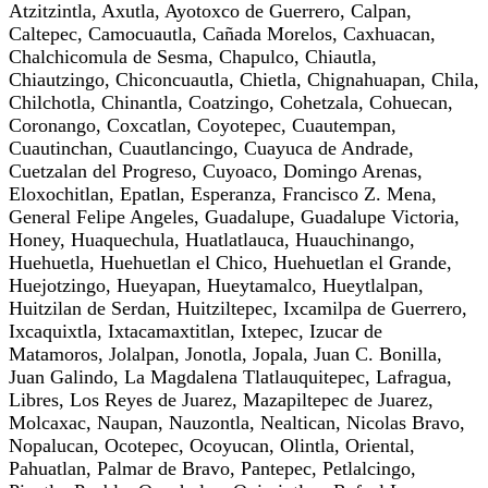
Atzitzintla, Axutla, Ayotoxco de Guerrero, Calpan,
Caltepec, Camocuautla, Cañada Morelos, Caxhuacan,
Chalchicomula de Sesma, Chapulco, Chiautla,
Chiautzingo, Chiconcuautla, Chietla, Chignahuapan, Chila,
Chilchotla, Chinantla, Coatzingo, Cohetzala, Cohuecan,
Coronango, Coxcatlan, Coyotepec, Cuautempan,
Cuautinchan, Cuautlancingo, Cuayuca de Andrade,
Cuetzalan del Progreso, Cuyoaco, Domingo Arenas,
Eloxochitlan, Epatlan, Esperanza, Francisco Z. Mena,
General Felipe Angeles, Guadalupe, Guadalupe Victoria,
Honey, Huaquechula, Huatlatlauca, Huauchinango,
Huehuetla, Huehuetlan el Chico, Huehuetlan el Grande,
Huejotzingo, Hueyapan, Hueytamalco, Hueytlalpan,
Huitzilan de Serdan, Huitziltepec, Ixcamilpa de Guerrero,
Ixcaquixtla, Ixtacamaxtitlan, Ixtepec, Izucar de
Matamoros, Jolalpan, Jonotla, Jopala, Juan C. Bonilla,
Juan Galindo, La Magdalena Tlatlauquitepec, Lafragua,
Libres, Los Reyes de Juarez, Mazapiltepec de Juarez,
Molcaxac, Naupan, Nauzontla, Nealtican, Nicolas Bravo,
Nopalucan, Ocotepec, Ocoyucan, Olintla, Oriental,
Pahuatlan, Palmar de Bravo, Pantepec, Petlalcingo,