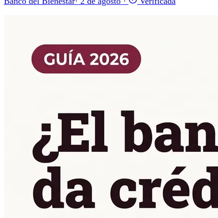
Banco del Bienestar
·
2 de agosto
·
Verificada