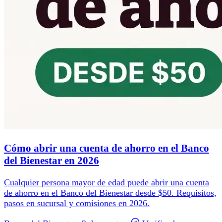
Cómo abrir una cuenta de ahorro en el Banco
del Bienestar en 2026
Cualquier persona mayor de edad puede abrir una cuenta
de ahorro en el Banco del Bienestar desde $50. Requisitos,
pasos en sucursal y comisiones en 2026.