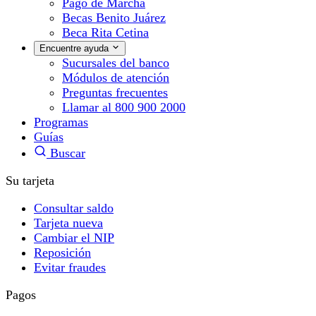
Pago de Marcha
Becas Benito Juárez
Beca Rita Cetina
Encuentre ayuda
Sucursales del banco
Módulos de atención
Preguntas frecuentes
Llamar al 800 900 2000
Programas
Guías
Buscar
Su tarjeta
Consultar saldo
Tarjeta nueva
Cambiar el NIP
Reposición
Evitar fraudes
Pagos