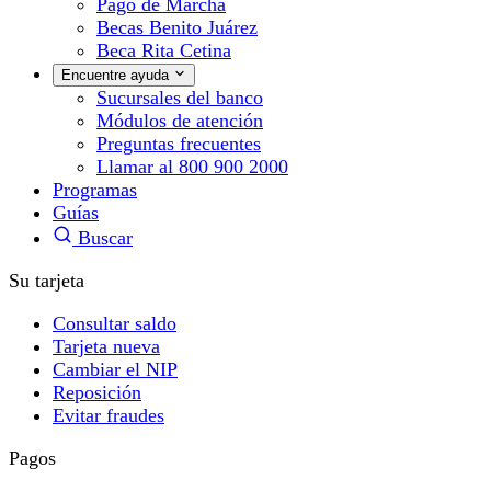
Pago de Marcha
Becas Benito Juárez
Beca Rita Cetina
Encuentre ayuda
Sucursales del banco
Módulos de atención
Preguntas frecuentes
Llamar al 800 900 2000
Programas
Guías
Buscar
Su tarjeta
Consultar saldo
Tarjeta nueva
Cambiar el NIP
Reposición
Evitar fraudes
Pagos