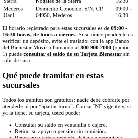
Sierra
Nogales de la Sierra
16:30
Mederos
Domicilio Conocido, S/N, CP.
09:00 -
Uanl
64950, Mederos
16:30
El horario registrado para estas sucursales es de
09:00 -
16:30 horas, de lunes a viernes
. Si su único pendiente es
verificar un depósito, evite el traslado: con la app Banco
del Bienestar Móvil o llamando al
800 900 2000
(opción
1) puede
consultar el saldo de su Tarjeta Bienestar
sin
salir de casa.
Qué puede tramitar en estas
sucursales
Todos los trámites son gratuitos: nadie debe cobrarle por
atenderle ni por “apartar turno”. Con su INE vigente y, si
ya la tiene, su tarjeta, usted puede:
Consultar su saldo en ventanilla o cajero.
Retirar su apoyo o pensión sin comisión.
Renovar su tarjeta vencida, dañada o extraviada.