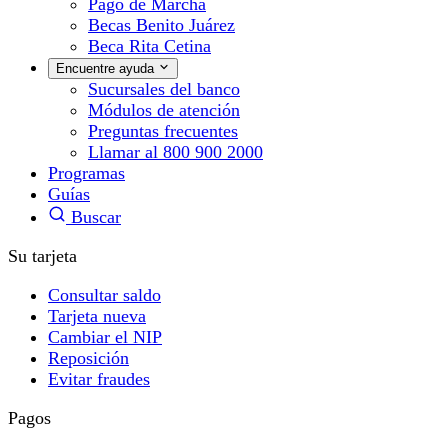
Pago de Marcha
Becas Benito Juárez
Beca Rita Cetina
Encuentre ayuda
Sucursales del banco
Módulos de atención
Preguntas frecuentes
Llamar al 800 900 2000
Programas
Guías
Buscar
Su tarjeta
Consultar saldo
Tarjeta nueva
Cambiar el NIP
Reposición
Evitar fraudes
Pagos