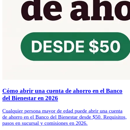
Cómo abrir una cuenta de ahorro en el Banco
del Bienestar en 2026
Cualquier persona mayor de edad puede abrir una cuenta
de ahorro en el Banco del Bienestar desde $50. Requisitos,
pasos en sucursal y comisiones en 2026.