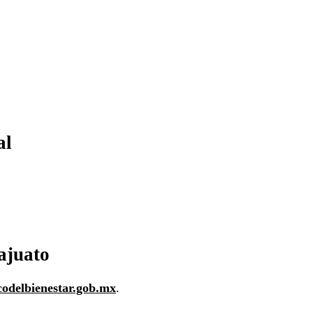
al
ajuato
codelbienestar.gob.mx
.