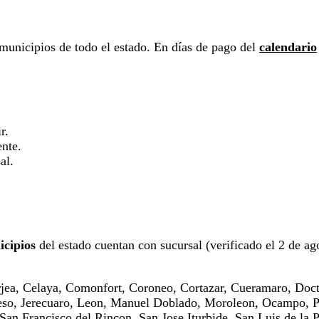
municipios de todo el estado. En días de pago del
calendario
r.
ente.
al.
)
icipios
del estado cuentan con sucursal (verificado el 2 de ago
rjea, Celaya, Comonfort, Coroneo, Cortazar, Cueramaro, Doc
greso, Jerecuaro, Leon, Manuel Doblado, Moroleon, Ocampo, 
San Francisco del Rincon, San Jose Iturbide, San Luis de la 