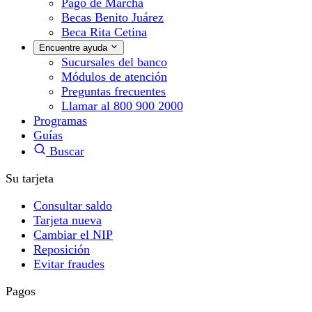
Pago de Marcha
Becas Benito Juárez
Beca Rita Cetina
Encuentre ayuda
Sucursales del banco
Módulos de atención
Preguntas frecuentes
Llamar al 800 900 2000
Programas
Guías
Buscar
Su tarjeta
Consultar saldo
Tarjeta nueva
Cambiar el NIP
Reposición
Evitar fraudes
Pagos