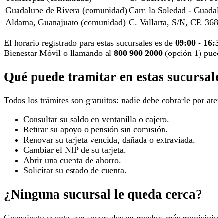
Guadalupe de Rivera (comunidad)
Carr. la Soledad - Guad
Aldama, Guanajuato (comunidad)
C. Vallarta, S/N, CP. 3
El horario registrado para estas sucursales es de
09:00 - 16:
Bienestar Móvil o llamando al
800 900 2000
(opción 1) pu
Qué puede tramitar en estas sucursal
Todos los trámites son gratuitos: nadie debe cobrarle por aten
Consultar su saldo en ventanilla o cajero.
Retirar su apoyo o pensión sin comisión.
Renovar su tarjeta vencida, dañada o extraviada.
Cambiar el NIP de su tarjeta.
Abrir una cuenta de ahorro.
Solicitar su estado de cuenta.
¿Ninguna sucursal le queda cerca?
Guanajuato cuenta con sucursales en muchos más municipio