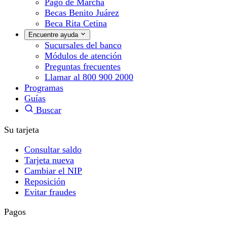
Pago de Marcha
Becas Benito Juárez
Beca Rita Cetina
Encuentre ayuda
Sucursales del banco
Módulos de atención
Preguntas frecuentes
Llamar al 800 900 2000
Programas
Guías
Buscar
Su tarjeta
Consultar saldo
Tarjeta nueva
Cambiar el NIP
Reposición
Evitar fraudes
Pagos