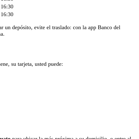
 16:30
 16:30
ar un depósito, evite el traslado: con la app Banco del
sa.
ene, su tarjeta, usted puede:
juato
para ubicar la más próxima a su domicilio, o entre al