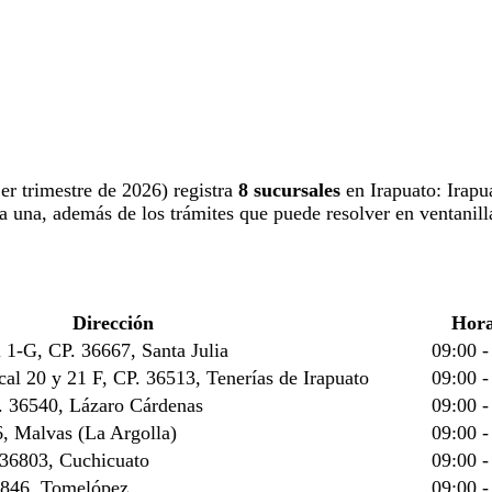
1er trimestre de 2026) registra
8 sucursales
en Irapuato: Irapu
da una, además de los trámites que puede resolver en ventanill
Dirección
Hora
 1-G, CP. 36667, Santa Julia
09:00 -
al 20 y 21 F, CP. 36513, Tenerías de Irapuato
09:00 -
P. 36540, Lázaro Cárdenas
09:00 -
6, Malvas (La Argolla)
09:00 -
 36803, Cuchicuato
09:00 -
6846, Tomelópez
09:00 -