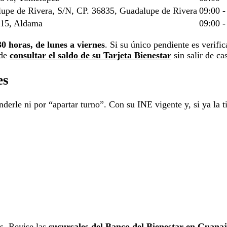
alupe de Rivera, S/N, CP. 36835, Guadalupe de Rivera
09:00 -
6815, Aldama
09:00 -
30 horas, de lunes a viernes
. Si su único pendiente es verific
ede
consultar el saldo de su Tarjeta Bienestar
sin salir de ca
es
derle ni por “apartar turno”. Con su INE vigente y, si ya la ti
s. Revise las
sucursales del Banco del Bienestar en Guana