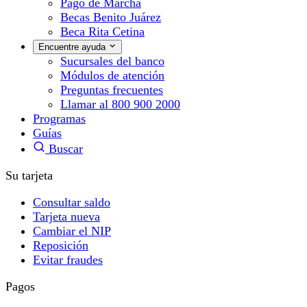
Pago de Marcha
Becas Benito Juárez
Beca Rita Cetina
Encuentre ayuda
Sucursales del banco
Módulos de atención
Preguntas frecuentes
Llamar al 800 900 2000
Programas
Guías
Buscar
Su tarjeta
Consultar saldo
Tarjeta nueva
Cambiar el NIP
Reposición
Evitar fraudes
Pagos