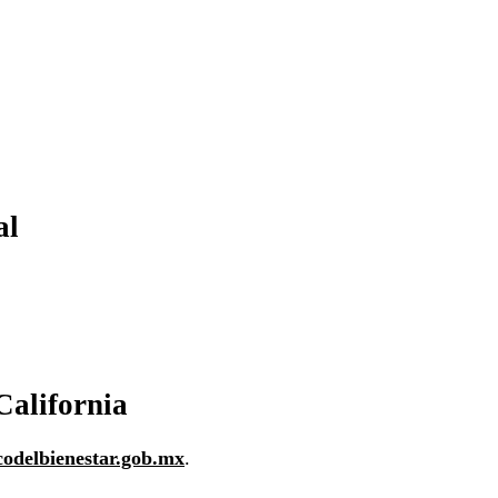
al
California
codelbienestar.gob.mx
.