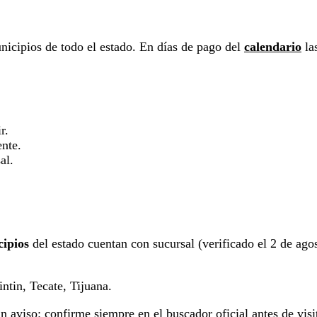
nicipios de todo el estado. En días de pago del
calendario
las
r.
ente.
al.
)
cipios
del estado cuentan con sucursal (verificado el 2 de agost
ntin, Tecate, Tijuana.
aviso: confirme siempre en el buscador oficial antes de visit