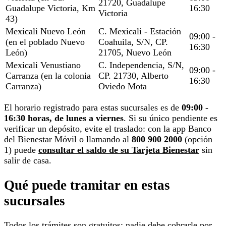
21720, Guadalupe
Guadalupe Victoria, Km
16:30
Victoria
43)
Mexicali Nuevo León
C. Mexicali - Estación
09:00 -
(en el poblado Nuevo
Coahuila, S/N, CP.
16:30
León)
21705, Nuevo León
Mexicali Venustiano
C. Independencia, S/N,
09:00 -
Carranza (en la colonia
CP. 21730, Alberto
16:30
Carranza)
Oviedo Mota
El horario registrado para estas sucursales es de
09:00 -
16:30 horas, de lunes a viernes
. Si su único pendiente es
verificar un depósito, evite el traslado: con la app Banco
del Bienestar Móvil o llamando al
800 900 2000
(opción
1) puede
consultar el saldo de su Tarjeta Bienestar
sin
salir de casa.
Qué puede tramitar en estas
sucursales
Todos los trámites son gratuitos: nadie debe cobrarle por