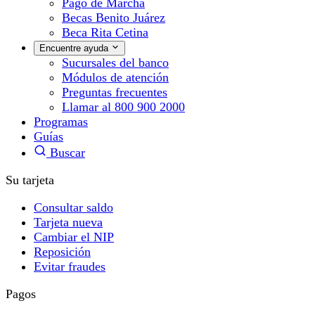
Pago de Marcha
Becas Benito Juárez
Beca Rita Cetina
Encuentre ayuda
Sucursales del banco
Módulos de atención
Preguntas frecuentes
Llamar al 800 900 2000
Programas
Guías
Buscar
Su tarjeta
Consultar saldo
Tarjeta nueva
Cambiar el NIP
Reposición
Evitar fraudes
Pagos