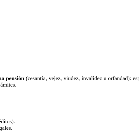
na pensión
(cesantía, vejez, viudez, invalidez u orfandad): es
ámites.
ditos).
gales.