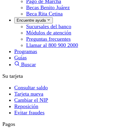
Pago de Marcha
Becas Benito Juárez
Beca Rita Cetina
Encuentre ayuda
Sucursales del banco
Módulos de atención
Preguntas frecuentes
Llamar al 800 900 2000
Programas
Guías
Buscar
Su tarjeta
Consultar saldo
Tarjeta nueva
Cambiar el NIP
Reposición
Evitar fraudes
Pagos