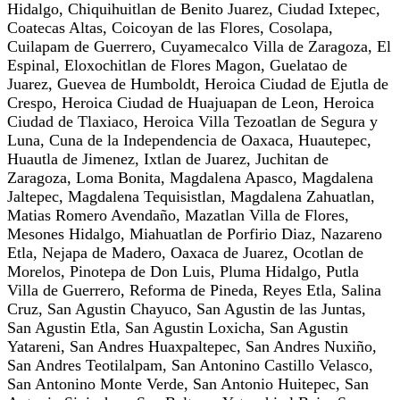
Hidalgo, Chiquihuitlan de Benito Juarez, Ciudad Ixtepec,
Coatecas Altas, Coicoyan de las Flores, Cosolapa,
Cuilapam de Guerrero, Cuyamecalco Villa de Zaragoza, El
Espinal, Eloxochitlan de Flores Magon, Guelatao de
Juarez, Guevea de Humboldt, Heroica Ciudad de Ejutla de
Crespo, Heroica Ciudad de Huajuapan de Leon, Heroica
Ciudad de Tlaxiaco, Heroica Villa Tezoatlan de Segura y
Luna, Cuna de la Independencia de Oaxaca, Huautepec,
Huautla de Jimenez, Ixtlan de Juarez, Juchitan de
Zaragoza, Loma Bonita, Magdalena Apasco, Magdalena
Jaltepec, Magdalena Tequisistlan, Magdalena Zahuatlan,
Matias Romero Avendaño, Mazatlan Villa de Flores,
Mesones Hidalgo, Miahuatlan de Porfirio Diaz, Nazareno
Etla, Nejapa de Madero, Oaxaca de Juarez, Ocotlan de
Morelos, Pinotepa de Don Luis, Pluma Hidalgo, Putla
Villa de Guerrero, Reforma de Pineda, Reyes Etla, Salina
Cruz, San Agustin Chayuco, San Agustin de las Juntas,
San Agustin Etla, San Agustin Loxicha, San Agustin
Yatareni, San Andres Huaxpaltepec, San Andres Nuxiño,
San Andres Teotilalpam, San Antonino Castillo Velasco,
San Antonino Monte Verde, San Antonio Huitepec, San