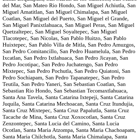
del Mar, San Mateo Rio Hondo, San Miguel Achiutla, San
Miguel Amatitlan, San Miguel Chimalapa, San Miguel
Coatlan, San Miguel del Puerto, San Miguel el Grande,
San Miguel Panixtlahuaca, San Miguel Peras, San Miguel
Quetzaltepec, San Miguel Soyaltepec, San Miguel
Tlacotepec, San Nicolas, San Pablo Huitzo, San Pablo
Huixtepec, San Pablo Villa de Mitla, San Pedro Amuzgos,
San Pedro Comitancillo, San Pedro Huamelula, San Pedro
Ixcatlan, San Pedro Ixtlahuaca, San Pedro Jicayan, San
Pedro Jocotipac, San Pedro Juchatengo, San Pedro
Mixtepec, San Pedro Pochutla, San Pedro Quiatoni, San
Pedro Sochiapam, San Pedro Tapanatepec, San Pedro
Teutila, San Pedro Yaneri, San Sebastian Coatlan, San
Sebastian Rio Hondo, San Sebastian Tecomaxtlahuaca,
Santa Ana Tavela, Santa Catarina Ixtepeji, Santa Catarina
Juquila, Santa Catarina Mechoacan, Santa Cruz Itundujia,
Santa Cruz Mixtepec, Santa Cruz Papalutla, Santa Cruz
Tacache de Mina, Santa Cruz Xoxocotlan, Santa Cruz
Zenzontepec, Santa Lucia del Camino, Santa Lucia
Ocotlan, Santa Maria Atzompa, Santa Maria Chachoapam,
Santa Maria Chilchotla, Santa Maria Chimalapa, Santa