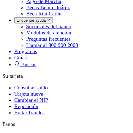
Pago de Marcha
Becas Benito Juárez
Beca Rita Cetina
Encuentre ayuda
Sucursales del banco
Módulos de atención
Preguntas frecuentes
Llamar al 800 900 2000
Programas
Guías
Buscar
Su tarjeta
Consultar saldo
Tarjeta nueva
Cambiar el NIP
Reposición
Evitar fraudes
Pagos