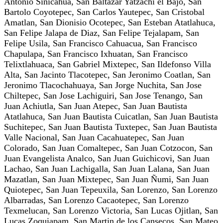
Antonio Sinicahua, San Baltazar Yatzachi el Bajo, San
Bartolo Coyotepec, San Carlos Yautepec, San Cristobal
Amatlan, San Dionisio Ocotepec, San Esteban Atatlahuca,
San Felipe Jalapa de Diaz, San Felipe Tejalapam, San
Felipe Usila, San Francisco Cahuacua, San Francisco
Chapulapa, San Francisco Ixhuatan, San Francisco
Telixtlahuaca, San Gabriel Mixtepec, San Ildefonso Villa
Alta, San Jacinto Tlacotepec, San Jeronimo Coatlan, San
Jeronimo Tlacochahuaya, San Jorge Nuchita, San Jose
Chiltepec, San Jose Lachiguiri, San Jose Tenango, San
Juan Achiutla, San Juan Atepec, San Juan Bautista
Atatlahuca, San Juan Bautista Cuicatlan, San Juan Bautista
Suchitepec, San Juan Bautista Tuxtepec, San Juan Bautista
Valle Nacional, San Juan Cacahuatepec, San Juan
Colorado, San Juan Comaltepec, San Juan Cotzocon, San
Juan Evangelista Analco, San Juan Guichicovi, San Juan
Lachao, San Juan Lachigalla, San Juan Lalana, San Juan
Mazatlan, San Juan Mixtepec, San Juan Ñumi, San Juan
Quiotepec, San Juan Tepeuxila, San Lorenzo, San Lorenzo
Albarradas, San Lorenzo Cacaotepec, San Lorenzo
Texmelucan, San Lorenzo Victoria, San Lucas Ojitlan, San
Lucas Zoquiapam, San Martin de los Cansecos, San Mateo