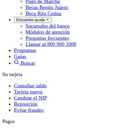
Pago de Marcha
Becas Benito Juárez
Beca Rita Cetina
Encuentre ayuda
Sucursales del banco
Módulos de atención
Preguntas frecuentes
Llamar al 800 900 2000
Programas
Guías
Buscar
Su tarjeta
Consultar saldo
Tarjeta nueva
Cambiar el NIP
Reposición
Evitar fraudes
Pagos