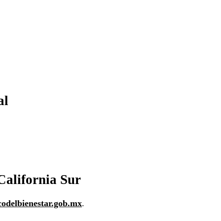
al
California Sur
codelbienestar.gob.mx
.