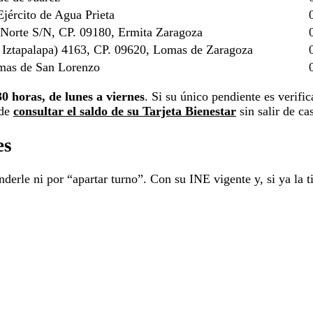
jército de Agua Prieta
Norte S/N, CP. 09180, Ermita Zaragoza
a Iztapalapa) 4163, CP. 09620, Lomas de Zaragoza
mas de San Lorenzo
30 horas, de lunes a viernes
. Si su único pendiente es verific
ede
consultar el saldo de su Tarjeta Bienestar
sin salir de ca
es
derle ni por “apartar turno”. Con su INE vigente y, si ya la ti