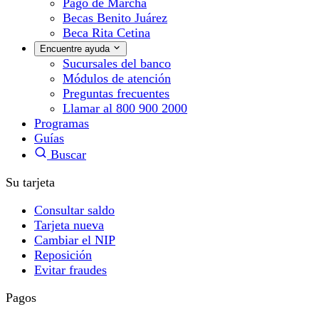
Pago de Marcha
Becas Benito Juárez
Beca Rita Cetina
Encuentre ayuda
Sucursales del banco
Módulos de atención
Preguntas frecuentes
Llamar al 800 900 2000
Programas
Guías
Buscar
Su tarjeta
Consultar saldo
Tarjeta nueva
Cambiar el NIP
Reposición
Evitar fraudes
Pagos