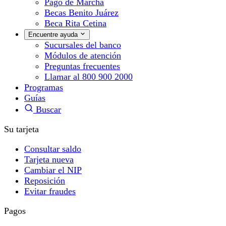
Pago de Marcha
Becas Benito Juárez
Beca Rita Cetina
Encuentre ayuda
Sucursales del banco
Módulos de atención
Preguntas frecuentes
Llamar al 800 900 2000
Programas
Guías
Buscar
Su tarjeta
Consultar saldo
Tarjeta nueva
Cambiar el NIP
Reposición
Evitar fraudes
Pagos