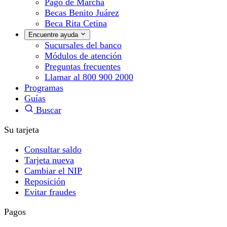
Pago de Marcha
Becas Benito Juárez
Beca Rita Cetina
Encuentre ayuda
Sucursales del banco
Módulos de atención
Preguntas frecuentes
Llamar al 800 900 2000
Programas
Guías
Buscar
Su tarjeta
Consultar saldo
Tarjeta nueva
Cambiar el NIP
Reposición
Evitar fraudes
Pagos