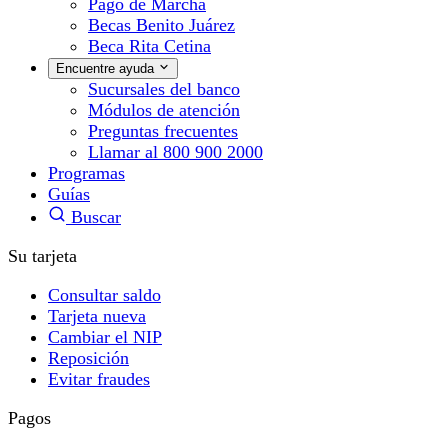
Pago de Marcha
Becas Benito Juárez
Beca Rita Cetina
Encuentre ayuda
Sucursales del banco
Módulos de atención
Preguntas frecuentes
Llamar al 800 900 2000
Programas
Guías
Buscar
Su tarjeta
Consultar saldo
Tarjeta nueva
Cambiar el NIP
Reposición
Evitar fraudes
Pagos