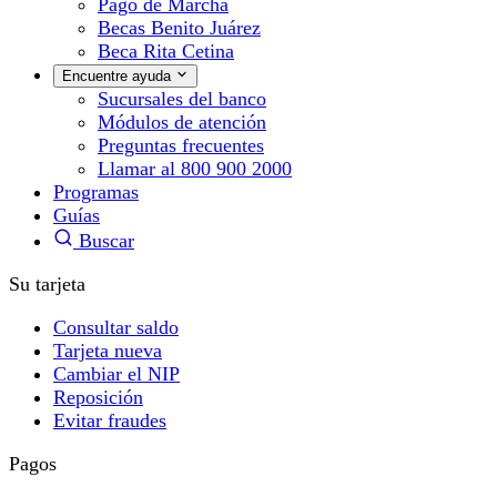
Pago de Marcha
Becas Benito Juárez
Beca Rita Cetina
Encuentre ayuda
Sucursales del banco
Módulos de atención
Preguntas frecuentes
Llamar al 800 900 2000
Programas
Guías
Buscar
Su tarjeta
Consultar saldo
Tarjeta nueva
Cambiar el NIP
Reposición
Evitar fraudes
Pagos