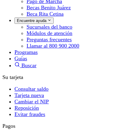
Pago de Marcha
Becas Benito Juárez
Beca Rita Cetina
Encuentre ayuda
Sucursales del banco
Módulos de atención
Preguntas frecuentes
Llamar al 800 900 2000
Programas
Guías
Buscar
Su tarjeta
Consultar saldo
Tarjeta nueva
Cambiar el NIP
Reposición
Evitar fraudes
Pagos