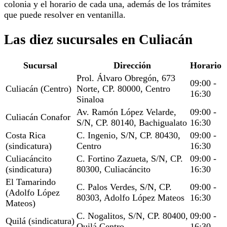
colonia y el horario de cada una, además de los trámites
que puede resolver en ventanilla.
Las diez sucursales en Culiacán
Sucursal
Dirección
Horario
Prol. Álvaro Obregón, 673
09:00 -
Culiacán (Centro)
Norte, CP. 80000, Centro
16:30
Sinaloa
Av. Ramón López Velarde,
09:00 -
Culiacán Conafor
S/N, CP. 80140, Bachigualato
16:30
Costa Rica
C. Ingenio, S/N, CP. 80430,
09:00 -
(sindicatura)
Centro
16:30
Culiacáncito
C. Fortino Zazueta, S/N, CP.
09:00 -
(sindicatura)
80300, Culiacáncito
16:30
El Tamarindo
C. Palos Verdes, S/N, CP.
09:00 -
(Adolfo López
80303, Adolfo López Mateos
16:30
Mateos)
C. Nogalitos, S/N, CP. 80400,
09:00 -
Quilá (sindicatura)
Quilá Centro
16:30