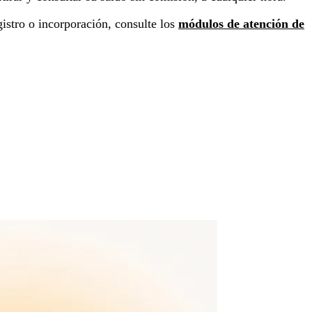
istro o incorporación, consulte los
módulos de atención de