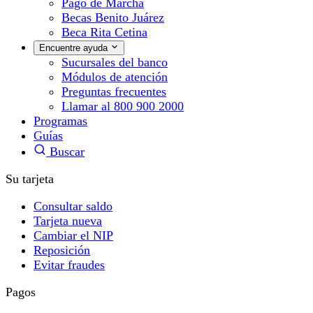
Pago de Marcha
Becas Benito Juárez
Beca Rita Cetina
Encuentre ayuda
Sucursales del banco
Módulos de atención
Preguntas frecuentes
Llamar al 800 900 2000
Programas
Guías
Buscar
Su tarjeta
Consultar saldo
Tarjeta nueva
Cambiar el NIP
Reposición
Evitar fraudes
Pagos