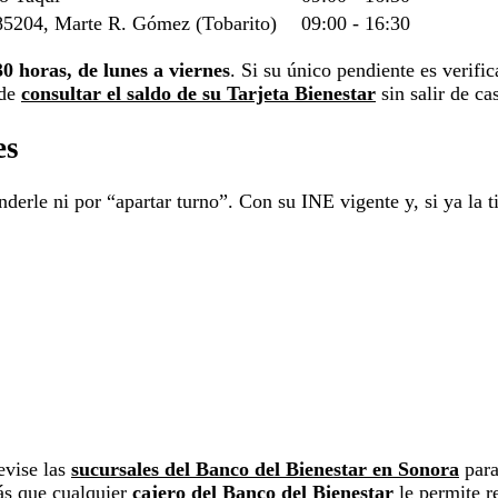
85204, Marte R. Gómez (Tobarito)
09:00 - 16:30
30 horas, de lunes a viernes
. Si su único pendiente es verific
ede
consultar el saldo de su Tarjeta Bienestar
sin salir de ca
es
derle ni por “apartar turno”. Con su INE vigente y, si ya la ti
evise las
sucursales del Banco del Bienestar en Sonora
para
ás que cualquier
cajero del Banco del Bienestar
le permite re