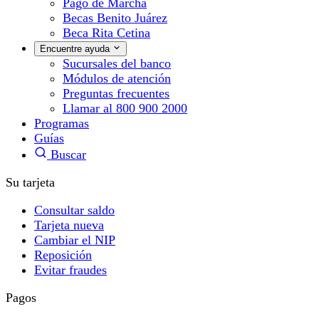
Pago de Marcha
Becas Benito Juárez
Beca Rita Cetina
Encuentre ayuda
Sucursales del banco
Módulos de atención
Preguntas frecuentes
Llamar al 800 900 2000
Programas
Guías
Buscar
Su tarjeta
Consultar saldo
Tarjeta nueva
Cambiar el NIP
Reposición
Evitar fraudes
Pagos