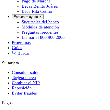
Pago de Marcha
Becas Benito Juárez
Beca Rita Cetina
Encuentre ayuda
Sucursales del banco
Módulos de atención
Preguntas frecuentes
Llamar al 800 900 2000
Programas
Guías
Buscar
Su tarjeta
Consultar saldo
Tarjeta nueva
Cambiar el NIP
Reposición
Evitar fraudes
Pagos