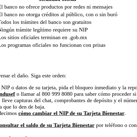
El banco no ofrece productos por redes ni mensajes
El banco no otorga créditos al público, con o sin buró
Todos los trámites del banco son gratuitos
Ningún trámite legítimo requiere su NIP
Los sitios oficiales terminan en .gob.mx
Los programas oficiales no funcionan con prisas
renar el daño. Siga este orden:
IP o datos de su tarjeta, pida el bloqueo inmediato y la repo
ndusef
o llamar al 800 999 8080 para saber cómo proceder si
: lleve capturas del chat, comprobantes de depósito y el núme
ra que lo den de baja.
 decimos
cómo cambiar el NIP de su Tarjeta Bienestar
.
onsultar el saldo de su Tarjeta Bienestar
por teléfono o con 