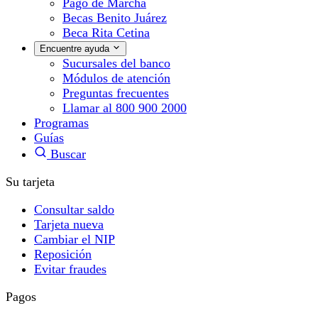
Pago de Marcha
Becas Benito Juárez
Beca Rita Cetina
Encuentre ayuda
Sucursales del banco
Módulos de atención
Preguntas frecuentes
Llamar al 800 900 2000
Programas
Guías
Buscar
Su tarjeta
Consultar saldo
Tarjeta nueva
Cambiar el NIP
Reposición
Evitar fraudes
Pagos