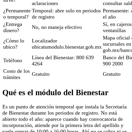
sirve?
aclaraciones
consultar sal
¿Permanente
Temporal: abre solo en periodos
Permanente: a
o temporal?
de registro
el año
¿Entrega
Sí, en cajeros
No, no maneja efectivo
dinero?
ventanillas
Mapa oficial 
¿Cómo lo
Localizador
sucursales en
ubico?
ubicatumodulo.bienestar.gob.mx
gob.mx/banco
Línea del Bienestar: 800 639
Banco del Bi
Teléfono
4264
900 2000
Costo de los
Gratuito
Gratuito
trámites
Qué es el módulo del Bienestar
Es un punto de atención temporal que instala la Secretaría
de Bienestar durante los periodos de registro. No está
abierto todo el año: aparece cuando hay convocatoria de
incorporación, atiende por la primera letra del apellido y
suele operar de 10:00 a 16:00 horas. Ahí no se cobra ni se