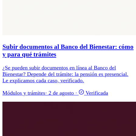
Subir documentos al Banco del Bienestar: cómo
y para qué trámites
¿Se pueden subir documentos en línea al Banco del
Bienestar? Depende del trámite: la pensión es presencial.
Le explicamos cada caso, verificado.
Módulos y trámites
·
2 de agosto
·
Verificada