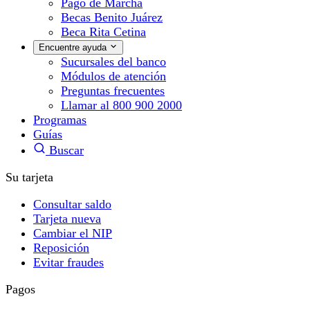
Pago de Marcha
Becas Benito Juárez
Beca Rita Cetina
Encuentre ayuda
Sucursales del banco
Módulos de atención
Preguntas frecuentes
Llamar al 800 900 2000
Programas
Guías
Buscar
Su tarjeta
Consultar saldo
Tarjeta nueva
Cambiar el NIP
Reposición
Evitar fraudes
Pagos