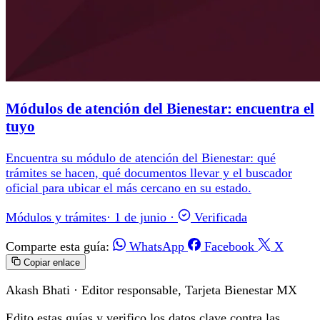
Módulos de atención del Bienestar: encuentra el
tuyo
Encuentra su módulo de atención del Bienestar: qué
trámites se hacen, qué documentos llevar y el buscador
oficial para ubicar el más cercano en su estado.
Módulos y trámites
·
1 de junio
·
Verificada
Comparte esta guía:
WhatsApp
Facebook
X
Copiar enlace
Akash Bhati
· Editor responsable, Tarjeta Bienestar MX
Edito estas guías y verifico los datos clave contra las